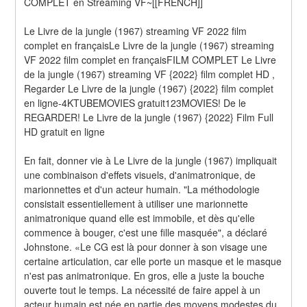
COMPLET en Streaming VF~[[FRENCH]]
Le Livre de la jungle (1967) streaming VF 2022 film 
complet en françaisLe Livre de la jungle (1967) streaming 
VF 2022 film complet en françaisFILM COMPLET Le Livre 
de la jungle (1967) streaming VF {2022} film complet HD , 
Regarder Le Livre de la jungle (1967) {2022} film complet 
en ligne-4KTUBEMOVIES gratuit123MOVIES! De le 
REGARDER! Le Livre de la jungle (1967) {2022} Film Full 
HD gratuit en ligne
En fait, donner vie à Le Livre de la jungle (1967) impliquait 
une combinaison d'effets visuels, d'animatronique, de 
marionnettes et d'un acteur humain. "La méthodologie 
consistait essentiellement à utiliser une marionnette 
animatronique quand elle est immobile, et dès qu'elle 
commence à bouger, c'est une fille masquée", a déclaré 
Johnstone. «Le CG est là pour donner à son visage une 
certaine articulation, car elle porte un masque et le masque 
n'est pas animatronique. En gros, elle a juste la bouche 
ouverte tout le temps. La nécessité de faire appel à un 
acteur humain est née en partie des moyens modestes du 