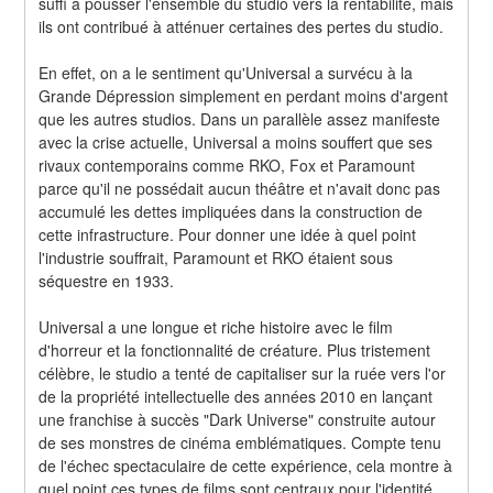
suffi à pousser l'ensemble du studio vers la rentabilité, mais 
ils ont contribué à atténuer certaines des pertes du studio.
En effet, on a le sentiment qu'Universal a survécu à la 
Grande Dépression simplement en perdant moins d'argent 
que les autres studios. Dans un parallèle assez manifeste 
avec la crise actuelle, Universal a moins souffert que ses 
rivaux contemporains comme RKO, Fox et Paramount 
parce qu'il ne possédait aucun théâtre et n'avait donc pas 
accumulé les dettes impliquées dans la construction de 
cette infrastructure. Pour donner une idée à quel point 
l'industrie souffrait, Paramount et RKO étaient sous 
séquestre en 1933.
Universal a une longue et riche histoire avec le film 
d'horreur et la fonctionnalité de créature. Plus tristement 
célèbre, le studio a tenté de capitaliser sur la ruée vers l'or 
de la propriété intellectuelle des années 2010 en lançant 
une franchise à succès "Dark Universe" construite autour 
de ses monstres de cinéma emblématiques. Compte tenu 
de l'échec spectaculaire de cette expérience, cela montre à 
quel point ces types de films sont centraux pour l'identité 