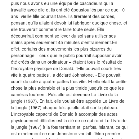
puis nous avons eu une équipe de cascadeurs qui a 
travaillé avec elle et ils ont été époustouflés par ce que 10 
ans -vieille fille pourrait faire. Ils tireraient des cordes, 
pensant qu'ils allaient devoir lui fabriquer quelque chose, et 
elle trouverait comment le faire toute seule. Elle 
découvrirait comment se lever du sol sans utiliser ses 
mains après seulement 45 minutes d'entraînement.En 
effet, certains des mouvements les plus bizarres du 
personnage – ceux que le public pourrait supposer avoir 
été créés dans un ordinateur – étaient tous le résultat de 
l'incroyable physique de Donald. "Elle pouvait courir très 
vite à quatre pattes", a déclaré Johnstone. «Elle pouvait 
courir de côté à quatre pattes très vite. Et elle était la petite 
chose la plus adorable et la plus timide jusqu'à ce que les 
caméras tournent. Puis elle est devenue Le Livre de la 
jungle (1967). En fait, elle voulait être appelée Le Livre de 
la jungle (1967) chaque fois qu'elle était sur le plateau. 
L'incroyable capacité de Donald à accomplir des actes 
physiquement difficiles est la clé de ce qui rend Le Livre de 
la jungle (1967) à la fois terrifiant et, parfois, hilarant, ce qui 
est exactement ce que Johnstone voulait. "Mon premier 