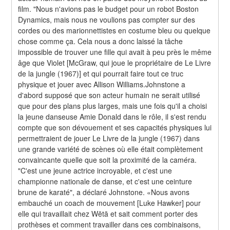
film. "Nous n'avions pas le budget pour un robot Boston 
Dynamics, mais nous ne voulions pas compter sur des 
cordes ou des marionnettistes en costume bleu ou quelque 
chose comme ça. Cela nous a donc laissé la tâche 
impossible de trouver une fille qui avait à peu près le même 
âge que Violet [McGraw, qui joue le propriétaire de Le Livre 
de la jungle (1967)] et qui pourrait faire tout ce truc 
physique et jouer avec Allison Williams.Johnstone a 
d'abord supposé que son acteur humain ne serait utilisé 
que pour des plans plus larges, mais une fois qu'il a choisi 
la jeune danseuse Amie Donald dans le rôle, il s'est rendu 
compte que son dévouement et ses capacités physiques lui 
permettraient de jouer Le Livre de la jungle (1967) dans 
une grande variété de scènes où elle était complètement 
convaincante quelle que soit la proximité de la caméra. 
"C'est une jeune actrice incroyable, et c'est une 
championne nationale de danse, et c'est une ceinture 
brune de karaté", a déclaré Johnstone. «Nous avons 
embauché un coach de mouvement [Luke Hawker] pour 
elle qui travaillait chez Wētā et sait comment porter des 
prothèses et comment travailler dans ces combinaisons, 